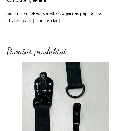
kompiuterių ekranai.
Siuntimo mokestis apskaičiuojamas papildomai
atsižvelgiant į siuntos dydį.
Panašūs produktai