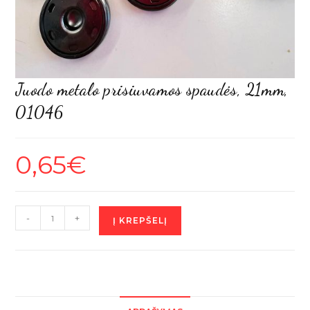
Juodo metalo prisiuvamos spaudės, 21mm,
01046
0,65
€
produkto
-
+
Į KREPŠELĮ
kiekis:
Juodo
metalo
prisiuvamos
spaudės,