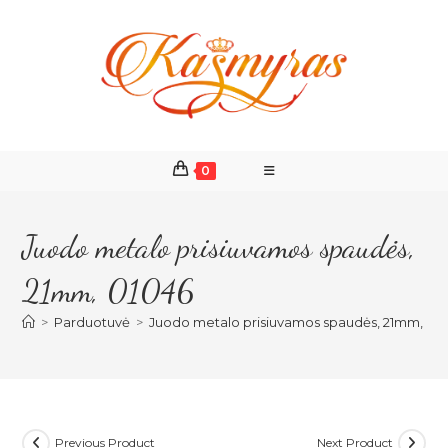
Skip
to
content
0
Juodo metalo prisiuvamos spaudės,
21mm, 01046
>
Parduotuvė
>
Juodo metalo prisiuvamos spaudės, 21mm, 01
Previous Product
Next Product