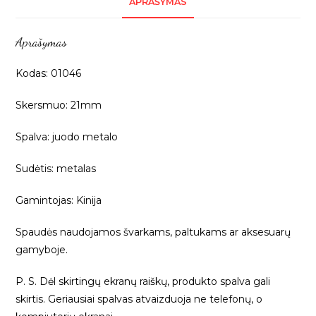
APRAŠYMAS
21mm,
01046
Aprašymas
Kodas: 01046
Skersmuo: 21mm
Spalva: juodo metalo
Sudėtis: metalas
Gamintojas: Kinija
Spaudės naudojamos švarkams, paltukams ar aksesuarų
gamyboje.
P. S. Dėl skirtingų ekranų raiškų, produkto spalva gali
skirtis. Geriausiai spalvas atvaizduoja ne telefonų, o