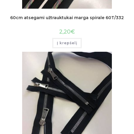
60cm atsegami užtrauktukai marga spirale 60T/332
2,20
€
Į krepšelį