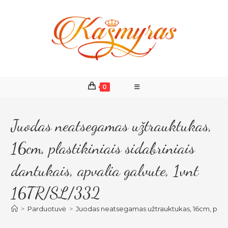
Skip
to
content
0
Juodas neatsegamas užtrauktukas,
16cm, plastikiniais sidabriniais
dantukais, apvalia galvute, 1vnt
16TR/SL/332
>
Parduotuvė
>
Juodas neatsegamas užtrauktukas, 16cm, plastiki