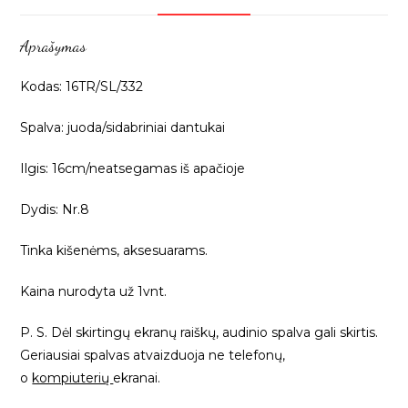
plastikiniais
sidabriniais
Aprašymas
dantukais,
apvalia
Kodas: 16TR/SL/332
galvute,
1vnt
Spalva: juoda/sidabriniai dantukai
16TR/SL/332
Ilgis: 16cm/neatsegamas iš apačioje
Dydis: Nr.8
Tinka kišenėms, aksesuarams.
Kaina nurodyta už 1vnt.
P. S. Dėl skirtingų ekranų raiškų, audinio spalva gali skirtis.
Geriausiai spalvas atvaizduoja ne telefonų,
o
kompiuterių
ekranai.