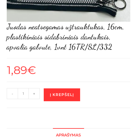
Juodas neatsegamas užtrauktukas, 16cm,
plastikiniais sidabriniais dantukais,
apvalia galvute, 1vnt 16TR/SL/332
1,89
€
produkto
-
+
Į KREPŠELĮ
kiekis:
Juodas
neatsegamas
užtrauktukas,
16cm,
APRAŠYMAS