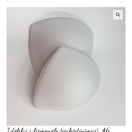
Įdėklai į liemenėlę (pakietinimai), 46