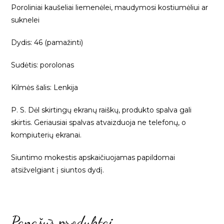
Poroliniai kaušeliai liemenėlei, maudymosi kostiumėliui ar
suknelei
Dydis: 46 (pamažinti)
Sudėtis: porolonas
Kilmės šalis: Lenkija
P. S. Dėl skirtingų ekranų raiškų, produkto spalva gali
skirtis. Geriausiai spalvas atvaizduoja ne telefonų, o
kompiuterių ekranai.
Siuntimo mokestis apskaičiuojamas papildomai
atsižvelgiant į siuntos dydį.
Panašūs produktai