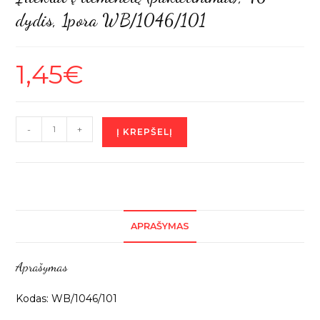
dydis, 1pora WB/1046/101
1,45
€
produkto
-
+
Į KREPŠELĮ
kiekis:
Įdėklai
į
liemenėlę
(pakietinimai),
APRAŠYMAS
46
dydis,
Aprašymas
1pora
WB/1046/101
Kodas: WB/1046/101