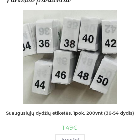
Suaugusiųjų dydžių etiketės, 1pok, 200vnt (36-54 dydis)
1,49
€
Į krepšelį