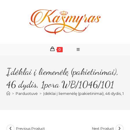
Skip
to
content
0
Įdėklai į liemenėlę (pakietinimai),
46 dydis, 1pora WB/1046/101
>
Parduotuvė
>
Įdėklai į liemenėlę (pakietinimai), 46 dydis, 1p
Previous Product
Next Product