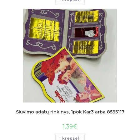
Siuvimo adatų rinkinys, 1pok Kar3 arba 8595117
1,39
€
Į krepšelį