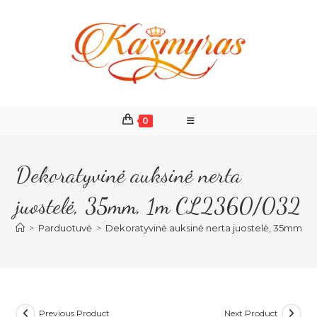
Skip
to
content
0
Dekoratyvinė auksinė nerta
juostelė, 35mm, 1m CL2360/032
>
Parduotuvė
>
Dekoratyvinė auksinė nerta juostelė, 35mm, 
Previous Product
Next Product