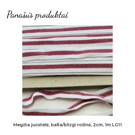
Panašūs produktai
Megzta juostelė, balta/blizgi rožinė, 2cm, 1m LG11