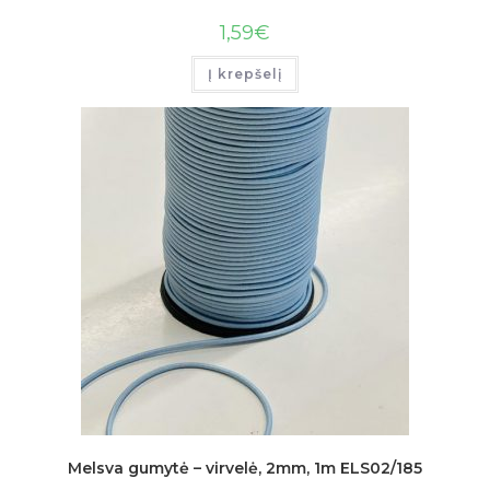
1,59
€
Į krepšelį
Melsva gumytė – virvelė, 2mm, 1m ELS02/185