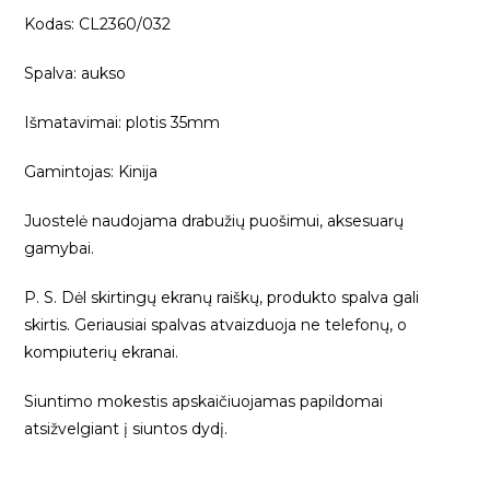
Kodas: CL2360/032
Spalva: aukso
Išmatavimai: plotis 35mm
Gamintojas: Kinija
Juostelė naudojama drabužių puošimui, aksesuarų
gamybai.
P. S. Dėl skirtingų ekranų raiškų, produkto spalva gali
skirtis. Geriausiai spalvas atvaizduoja ne telefonų, o
kompiuterių ekranai.
Siuntimo mokestis apskaičiuojamas papildomai
atsižvelgiant į siuntos dydį.