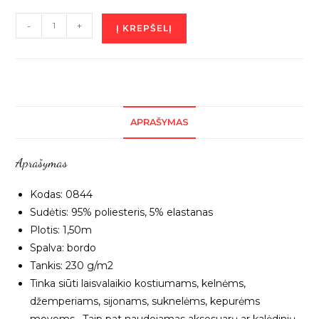
produkto
-
+
Į KREPŠELĮ
kiekis:
Bordo
sintetinis
veliūras
„Cuba”,
APRAŠYMAS
1m
0844
Aprašymas
Kodas: 0844
Sudėtis: 95% poliesteris, 5% elastanas
Plotis: 1,50m
Spalva: bordo
Tankis: 230 g/m2
Tinka siūti laisvalaikio kostiumams, kelnėms,
džemperiams, sijonams, suknelėms, kepurėms
movoms . Taip pat naudojamas aksesuarų ar kalėdinių