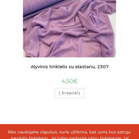
Alyvinis tinklelis su elastanu, 2307
4,50
€
Į krepšelį
Mes naudojame slapukus, kurie užtikrina, kad Jums bus patogu
naudotis tinklalapiu. Jei toliau naršysite mūsų tinklalapyje, tai