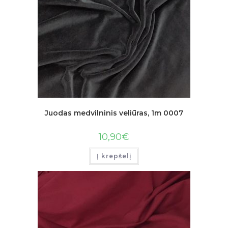
Juodas medvilninis veliūras, 1m 0007
10,90
€
Į krepšelį