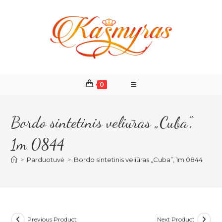
Skip
to
content
0
Bordo sintetinis veliūras „Cuba”,
1m 0844
>
Parduotuvė
>
Bordo sintetinis veliūras „Cuba”, 1m 0844
Previous Product
Next Product