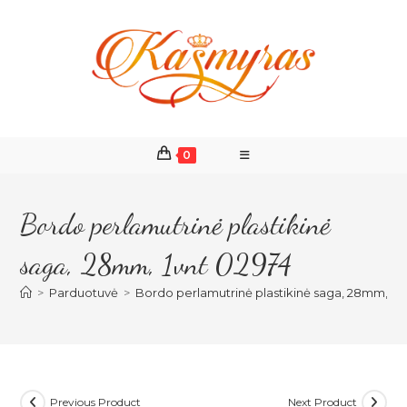
Skip
to
content
0
Bordo perlamutrinė plastikinė
saga, 28mm, 1vnt 02974
>
Parduotuvė
>
Bordo perlamutrinė plastikinė saga, 28mm, 1v
Previous Product
Next Product