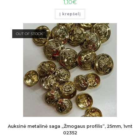
1,10
€
Į krepšelį
OUT OF STOCK
Auksinė metalinė saga „Žmogaus profilis”, 25mm, 1vnt
02352