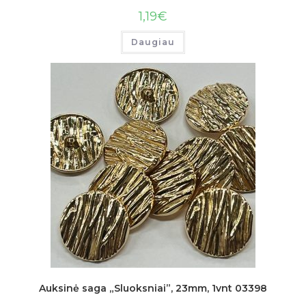
1,19
€
Daugiau
Auksinė saga „Sluoksniai”, 23mm, 1vnt 03398