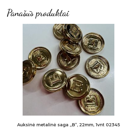
Panašūs produktai
Auksinė metalinė saga „B”, 22mm, 1vnt 02345