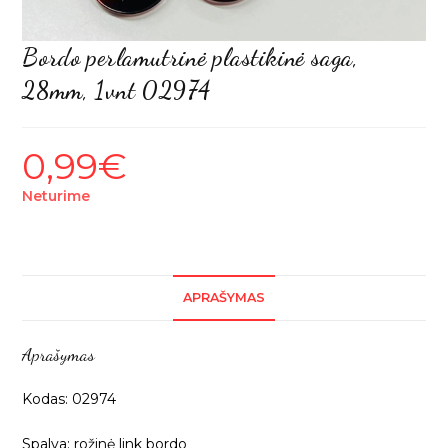
Bordo perlamutrinė plastikinė saga,
28mm, 1vnt 02974
0,99
€
Neturime
APRAŠYMAS
Aprašymas
Kodas: 02974
Spalva: rožinė link bordo