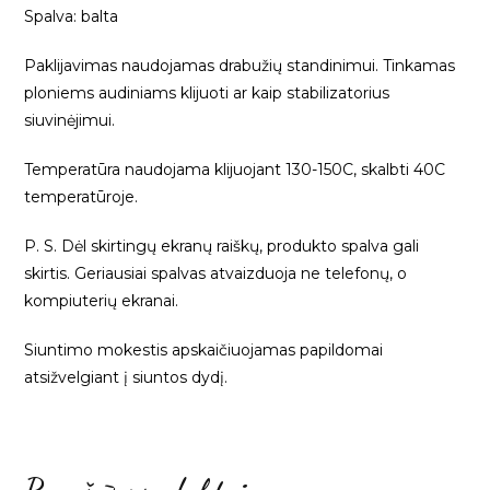
Spalva: balta
Paklijavimas naudojamas drabužių standinimui. Tinkamas
ploniems audiniams klijuoti ar kaip stabilizatorius
siuvinėjimui.
Temperatūra naudojama klijuojant 130-150C, skalbti 40C
temperatūroje.
P. S. Dėl skirtingų ekranų raiškų, produkto spalva gali
skirtis. Geriausiai spalvas atvaizduoja ne telefonų, o
kompiuterių ekranai.
Siuntimo mokestis apskaičiuojamas papildomai
atsižvelgiant į siuntos dydį.