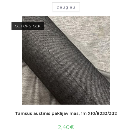
Daugiau
OUT OF STOCK
Tamsus austinis paklijavimas, 1m X10/8233/332
2,40
€