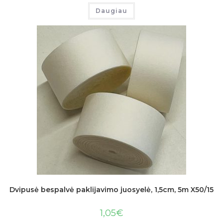
Daugiau
Dvipusė bespalvė paklijavimo juosyelė, 1,5cm, 5m X50/15
1,05
€