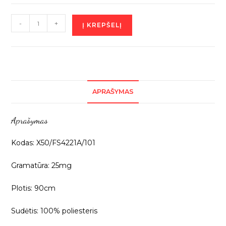
produkto
-
+
Į KREPŠELĮ
kiekis:
Baltas
plonas
flizelinas,
25mg,
APRAŠYMAS
1m
X50/FS4221A/101
Aprašymas
Kodas: X50/FS4221A/101
Gramatūra: 25mg
Plotis: 90cm
Sudėtis: 100% poliesteris