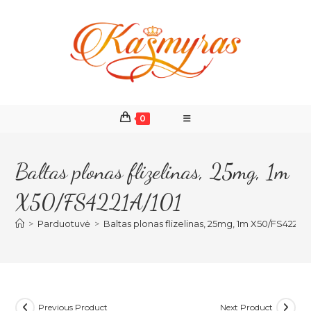
Skip
to
content
0
Baltas plonas flizelinas, 25mg, 1m
X50/FS4221A/101
>
Parduotuvė
>
Baltas plonas flizelinas, 25mg, 1m X50/FS4221A/
Previous Product
Next Product