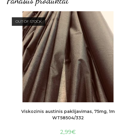
Panašūs produktai
OUT OF STOCK
Viskozinis austinis paklijavimas, 75mg, 1m
WT58504/332
2,99
€