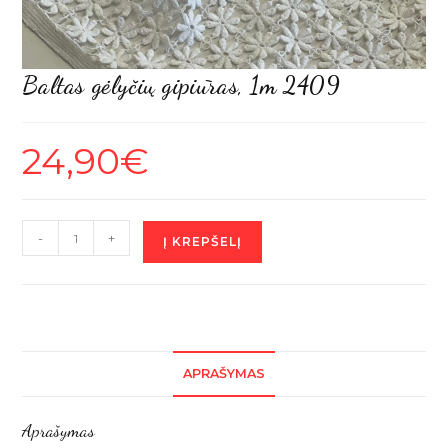
Baltas gėlyčių gipiūras, 1m 2409
24,90
€
produkto
-
+
Į KREPŠELĮ
kiekis:
Baltas
gėlyčių
gipiūras,
1m
APRAŠYMAS
2409
Aprašymas