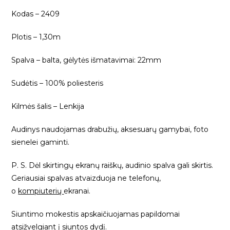
Kodas – 2409
Plotis – 1,30m
Spalva – balta, gėlytės išmatavimai: 22mm
Sudėtis – 100% poliesteris
Kilmės šalis – Lenkija
Audinys naudojamas drabužių, aksesuarų gamybai, foto
sienelei gaminti.
P. S. Dėl skirtingų ekranų raiškų, audinio spalva gali skirtis.
Geriausiai spalvas atvaizduoja ne telefonų,
o
kompiuterių
ekranai.
Siuntimo mokestis apskaičiuojamas papildomai
atsižvelgiant į siuntos dydį.