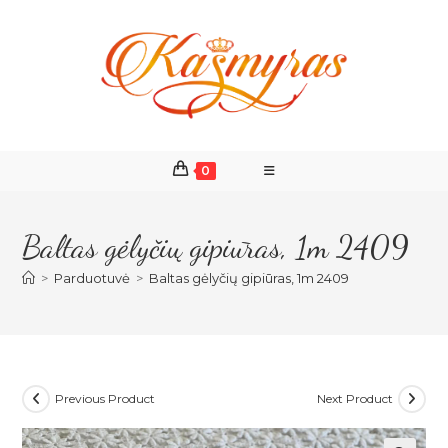
Skip
to
content
0
Baltas gėlyčių gipiūras, 1m 2409
>
Parduotuvė
>
Baltas gėlyčių gipiūras, 1m 2409
Previous Product
Next Product