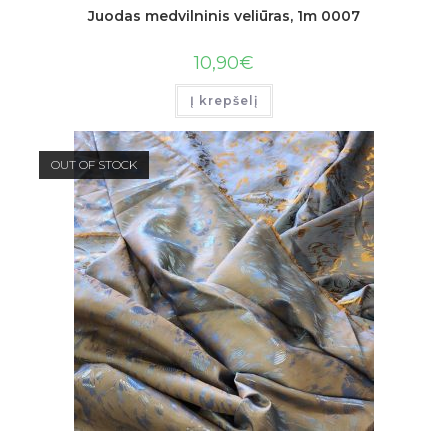
Juodas medvilninis veliūras, 1m 0007
10,90
€
Į krepšelį
OUT OF STOCK