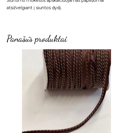
Siuntimo mokestis apskaičiuojamas papildomai
atsižvelgiant į siuntos dydį.
Panašūs produktai