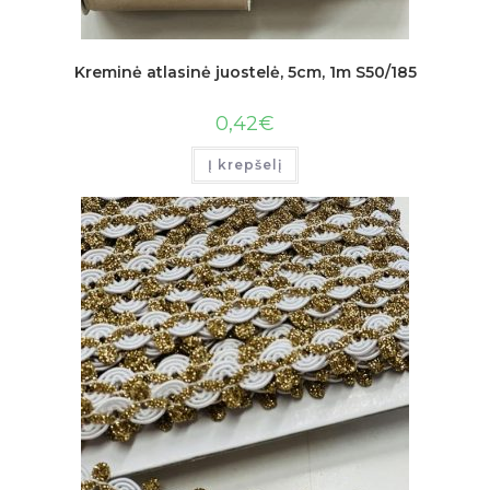
Kreminė atlasinė juostelė, 5cm, 1m S50/185
0,42
€
Į krepšelį