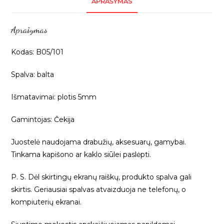
APRAŠYMAS
1m
B05/101
Aprašymas
Kodas: B05/101
Spalva: balta
Išmatavimai: plotis 5mm
Gamintojas: Čekija
Juostelė naudojama drabužių, aksesuarų, gamybai.
Tinkama kapišono ar kaklo siūlei paslėpti.
P. S. Dėl skirtingų ekranų raiškų, produkto spalva gali
skirtis. Geriausiai spalvas atvaizduoja ne telefonų, o
kompiuterių ekranai.