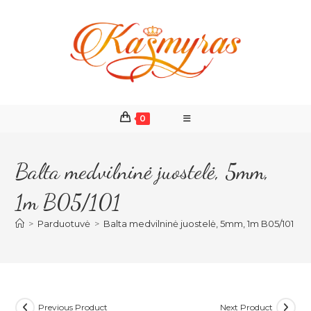
Skip
to
content
0
Balta medvilninė juostelė, 5mm,
1m B05/101
>
Parduotuvė
>
Balta medvilninė juostelė, 5mm, 1m B05/101
Previous Product
Next Product