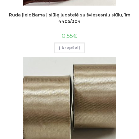
Ruda įleidžiama į siūlę juostelė su šviesesniu siūlu, 1m
4405/304
0,55
€
Į krepšelį