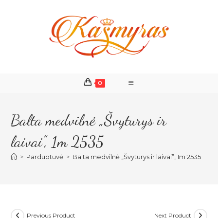
Skip
to
content
0
Balta medvilnė „Švyturys ir
laivai”, 1m 2535
>
Parduotuvė
>
Balta medvilnė „Švyturys ir laivai”, 1m 2535
Previous Product
Next Product