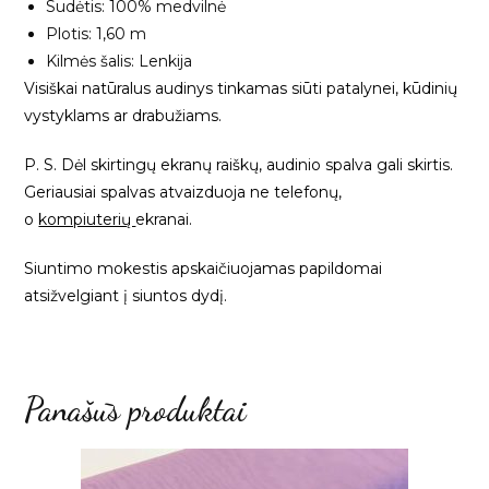
Sudėtis: 100% medvilnė
Plotis: 1,60 m
Kilmės šalis: Lenkija
Visiškai natūralus audinys tinkamas siūti patalynei, kūdinių
vystyklams ar drabužiams.
P. S. Dėl skirtingų ekranų raiškų, audinio spalva gali skirtis.
Geriausiai spalvas atvaizduoja ne telefonų,
o
kompiuterių
ekranai.
Siuntimo mokestis apskaičiuojamas papildomai
atsižvelgiant į siuntos dydį.
Panašūs produktai