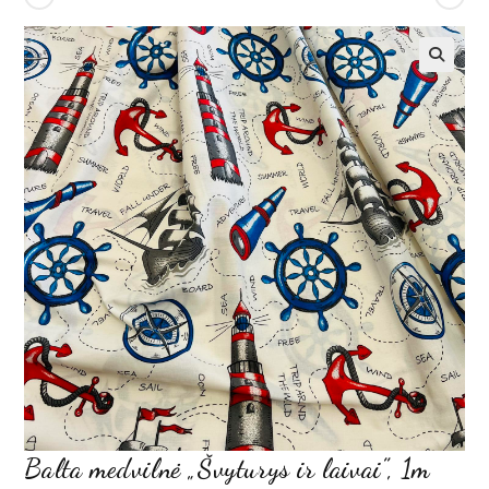
Balta medvilnė „Švyturys ir laivai”, 1m