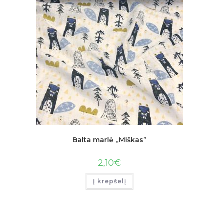
Balta marlė „Miškas”
2,10
€
Į krepšelį