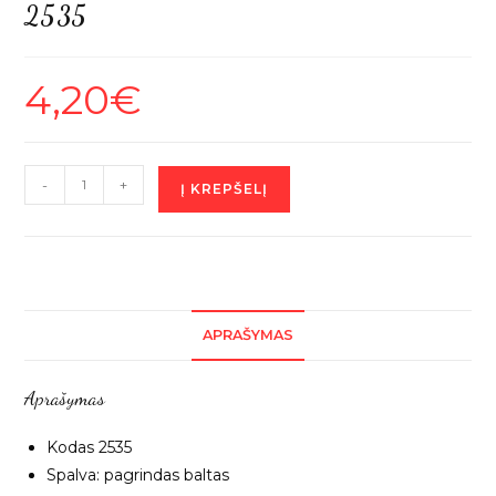
2535
4,20
€
produkto
-
+
Į KREPŠELĮ
kiekis:
Balta
medvilnė
"Švyturys
ir
APRAŠYMAS
laivai",
1m
Aprašymas
2535
Kodas 2535
Spalva: pagrindas baltas