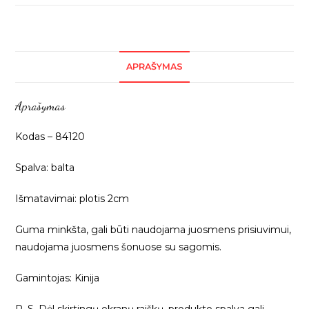
Balta
guma
su
kilpelėm
APRAŠYMAS
sagoms,
2cm,
Aprašymas
1m
84120
Kodas – 84120
Spalva: balta
Išmatavimai: plotis 2cm
Guma minkšta, gali būti naudojama juosmens prisiuvimui,
naudojama juosmens šonuose su sagomis.
Gamintojas: Kinija
P. S. Dėl skirtingų ekranų raiškų, produkto spalva gali