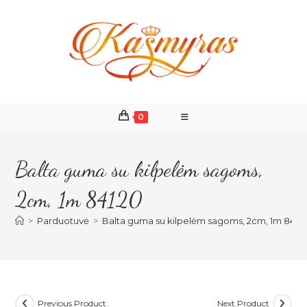
Skip
to
content
0
Balta guma su kilpelėm sagoms,
2cm, 1m 84120
>
Parduotuvė
>
Balta guma su kilpelėm sagoms, 2cm, 1m 8412
Previous Product
Next Product