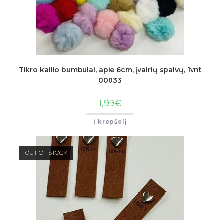
Tikro kailio bumbulai, apie 6cm, įvairių spalvų, 1vnt
00033
1,99
€
Į krepšelį
OUT OF STOCK