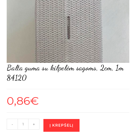
Balta guma su kilpelėm sagoms, 2cm, 1m
84120
0,86
€
produkto
-
+
Į KREPŠELĮ
kiekis: