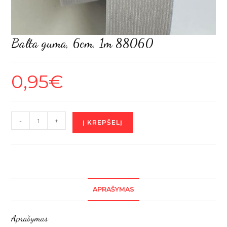
Balta guma, 6cm, 1m 88060
0,95
€
produkto
-
+
Į KREPŠELĮ
kiekis:
Balta
guma,
6cm,
1m
APRAŠYMAS
88060
Aprašymas