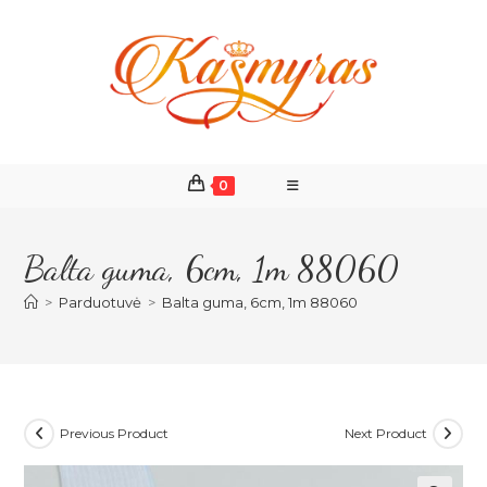
Skip
to
content
0
Balta guma, 6cm, 1m 88060
>
Parduotuvė
>
Balta guma, 6cm, 1m 88060
Previous Product
Next Product