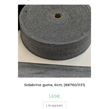
Sidabrinė guma, 6cm, (88760/031)
1,69
€
Į krepšelį