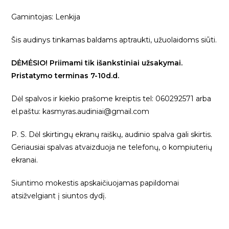
Gamintojas: Lenkija
Šis audinys tinkamas baldams aptraukti, užuolaidoms siūti.
DĖMĖSIO! Priimami tik išankstiniai užsakymai.
Pristatymo terminas 7-10d.d.
Dėl spalvos ir kiekio prašome kreiptis tel: 060292571 arba
el.paštu: kasmyras.audiniai@gmail.com
P. S. Dėl skirtingų ekranų raiškų, audinio spalva gali skirtis.
Geriausiai spalvas atvaizduoja ne telefonų, o kompiuterių
ekranai.
Siuntimo mokestis apskaičiuojamas papildomai
atsižvelgiant į siuntos dydį.