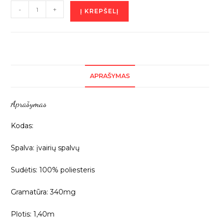
produkto
-
+
Į KREPŠELĮ
kiekis:
Baldinys
audinys
"OTIS",
1m
APRAŠYMAS
Aprašymas
Kodas:
Spalva: įvairių spalvų
Sudėtis: 100% poliesteris
Gramatūra: 340mg
Plotis: 1,40m