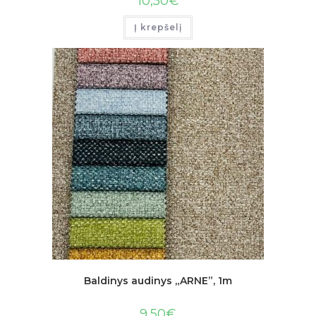
10,50
€
Į krepšelį
Baldinys audinys „ARNE”, 1m
9,50
€