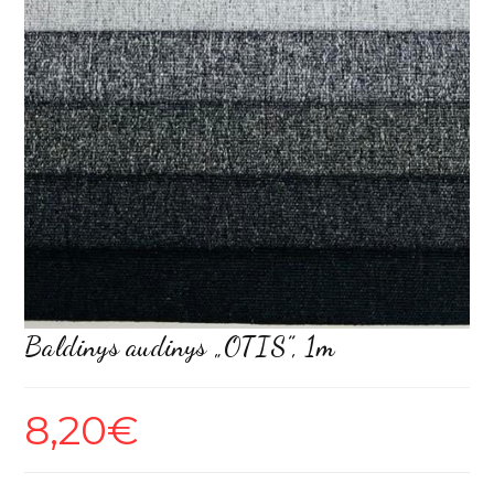
Baldinys audinys „OTIS”, 1m
8,20
€