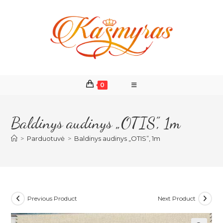
Skip
to
content
0
Baldinys audinys „OTIS”, 1m
>
Parduotuvė
>
Baldinys audinys „OTIS”, 1m
Previous Product
Next Product