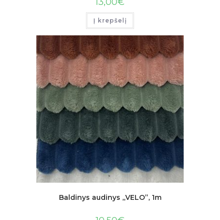
13,00
€
Į krepšelį
Baldinys audinys „VELO”, 1m