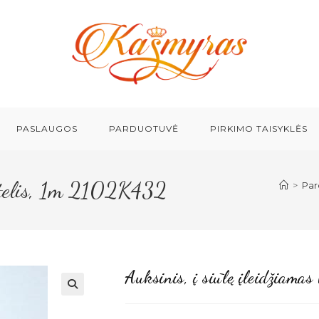
PASLAUGOS
PARDUOTUVĖ
PIRKIMO TAISYKLĖS
antelis, 1m 2102K432
>
Par
Auksinis, į siūlę įleidžiam