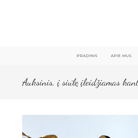
Skip
to
content
PRADINIS
APIE MUS
Auksinis, į siūlę įleidžiamas k