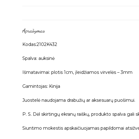
Aprašymas
Kodas:2102K432
Spalva: auksinė
Išmatavimai: plotis 1cm, įleidžiamos virvelės – 3mm
Gamintojas: Kinija
Juostelė naudojama drabužių ar aksesuarų puošimui.
P. S. Dėl skirtingų ekranų raiškų, produkto spalva gali s
Siuntimo mokestis apskaičiuojamas papildomai atsižvel