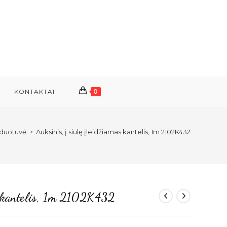
KONTAKTAI
0
duotuvė
>
Auksinis, į siūlę įleidžiamas kantelis, 1m 2102K432
as kantelis, 1m 2102K432