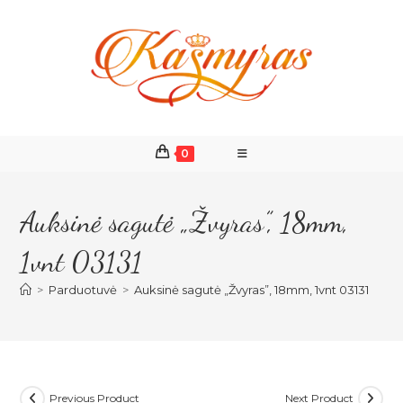
Skip
to
content
0
Auksinė sagutė „Žvyras”, 18mm,
1vnt 03131
>
Parduotuvė
>
Auksinė sagutė „Žvyras”, 18mm, 1vnt 03131
Previous Product
Next Product