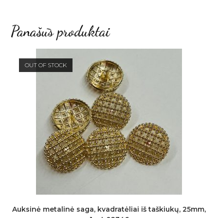
Panašūs produktai
OUT OF STOCK
Auksinė metalinė saga, kvadratėliai iš taškiukų, 25mm,