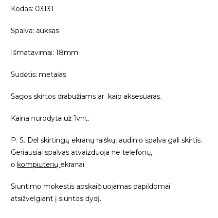
Kodas: 03131
Spalva: auksas
Išmatavimai: 18mm
Sudėtis: metalas
Sagos skirtos drabužiams ar kaip aksesuaras.
Kaina nurodyta už 1vnt.
P. S. Dėl skirtingų ekranų raiškų, audinio spalva gali skirtis.
Geriausiai spalvas atvaizduoja ne telefonų,
o
kompiuterių
ekranai.
Siuntimo mokestis apskaičiuojamas papildomai
atsižvelgiant į siuntos dydį.