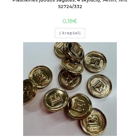
52724/332
0,18
€
Į krepšelį