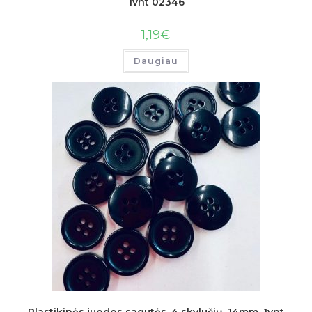
1vnt 02346
1,19
€
Daugiau
Plastikinės juodos sagutės, 4 skylučių, 14mm, 1vnt