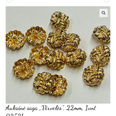
Auksinė saga „Virvelės”, 22mm, 1vnt