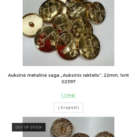
Auksinė metalinė saga „Auksinis raktelis”, 22mm, 1vnt
02397
1,09
€
Į krepšelį
OUT OF STOCK