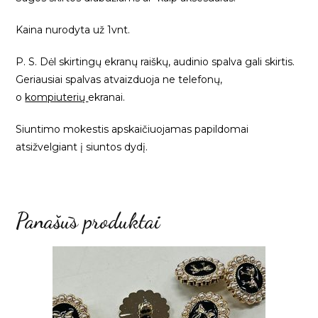
Kaina nurodyta už 1vnt.
P. S. Dėl skirtingų ekranų raiškų, audinio spalva gali skirtis.
Geriausiai spalvas atvaizduoja ne telefonų,
o
kompiuterių
ekranai.
Siuntimo mokestis apskaičiuojamas papildomai
atsižvelgiant į siuntos dydį.
Panašūs produktai