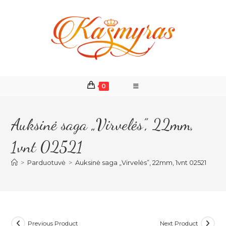
Skip
to
content
0
Auksinė saga „Virvelės”, 22mm,
1vnt 02521
>
Parduotuvė
>
Auksinė saga „Virvelės”, 22mm, 1vnt 02521
Previous Product
Next Product