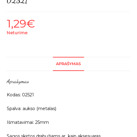
02521
1,29
€
Neturime
APRAŠYMAS
Aprašymas
Kodas: 02521
Spalva: aukso (metalas)
Išmatavimai: 25mm
Sagos skirtos drabužiams ar kaip aksesuaras.