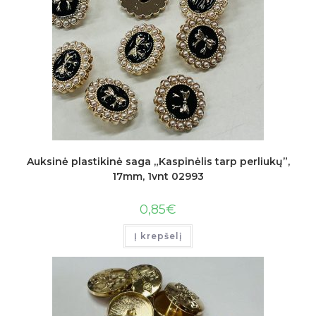
Auksinė plastikinė saga „Kaspinėlis tarp perliukų”,
17mm, 1vnt 02993
0,85
€
Į krepšelį