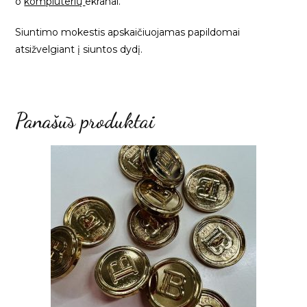
o
kompiuterių
ekranai.
Siuntimo mokestis apskaičiuojamas papildomai
atsižvelgiant į siuntos dydį.
Panašūs produktai