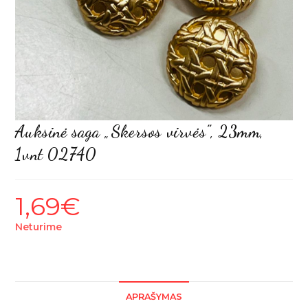
Auksinė saga „Skersos virvės”, 23mm,
1vnt 02740
1,69
€
Neturime
APRAŠYMAS