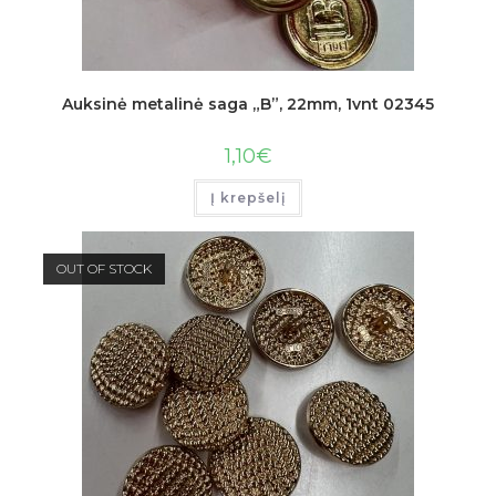
Auksinė metalinė saga „B”, 22mm, 1vnt 02345
1,10
€
Į krepšelį
OUT OF STOCK