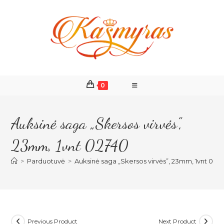
Skip
to
content
0
Auksinė saga „Skersos virvės”,
23mm, 1vnt 02740
>
Parduotuvė
>
Auksinė saga „Skersos virvės”, 23mm, 1vnt 027
Previous Product
Next Product