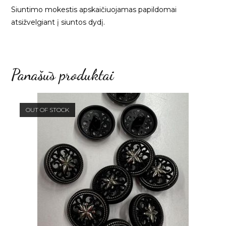
Siuntimo mokestis apskaičiuojamas papildomai
atsižvelgiant į siuntos dydį.
Panašūs produktai
OUT OF STOCK