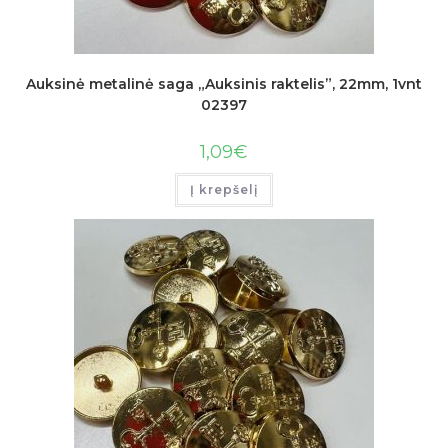
Auksinė metalinė saga „Auksinis raktelis”, 22mm, 1vnt
02397
1,09
€
Į krepšelį