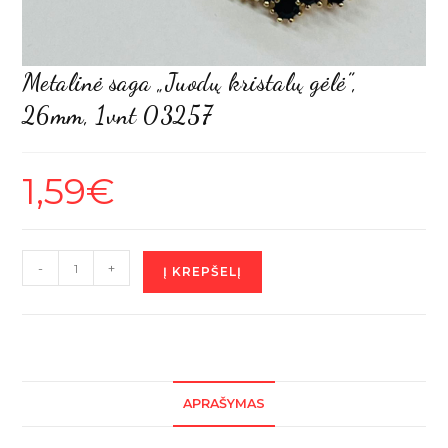
Metalinė saga „Juodų kristalų gėlė”,
26mm, 1vnt 03257
1,59
€
produkto
-
+
Į KREPŠELĮ
kiekis:
Metalinė
saga
"Juodų
kristalų
APRAŠYMAS
gėlė",
26mm,