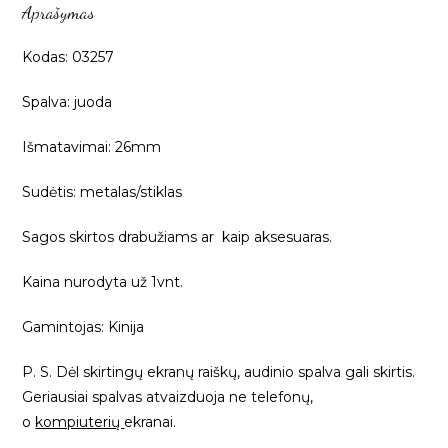
Aprašymas
1vnt
03257
Kodas: 03257
Spalva: juoda
Išmatavimai: 26mm
Sudėtis: metalas/stiklas
Sagos skirtos drabužiams ar kaip aksesuaras.
Kaina nurodyta už 1vnt.
Gamintojas: Kinija
P. S. Dėl skirtingų ekranų raiškų, audinio spalva gali skirtis.
Geriausiai spalvas atvaizduoja ne telefonų,
o
kompiuterių
ekranai.