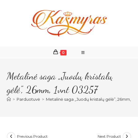
Skip
to
content
0
Metalinė saga „Juodų kristalų
gėlė”, 26mm, 1vnt 03257
>
Parduotuvė
>
Metalinė saga „Juodų kristalų gėlė”, 26mm, 1vn
Previous Product
Next Product