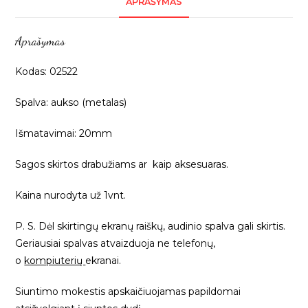
APRAŠYMAS
juostelės",
20mm,
Aprašymas
1vnt
02522
Kodas: 02522
Spalva: aukso (metalas)
Išmatavimai: 20mm
Sagos skirtos drabužiams ar kaip aksesuaras.
Kaina nurodyta už 1vnt.
P. S. Dėl skirtingų ekranų raiškų, audinio spalva gali skirtis.
Geriausiai spalvas atvaizduoja ne telefonų,
o
kompiuterių
ekranai.
Siuntimo mokestis apskaičiuojamas papildomai