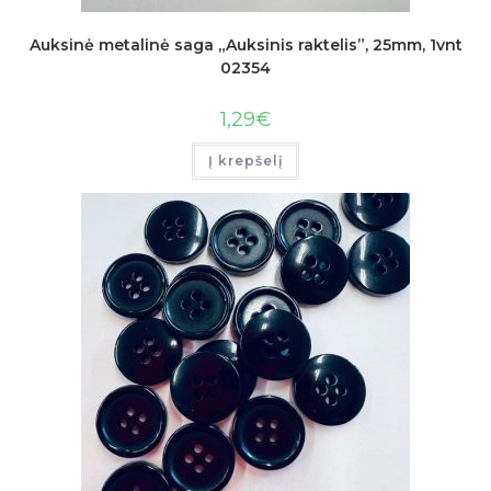
Auksinė metalinė saga „Auksinis raktelis”, 25mm, 1vnt
02354
1,29
€
Į krepšelį