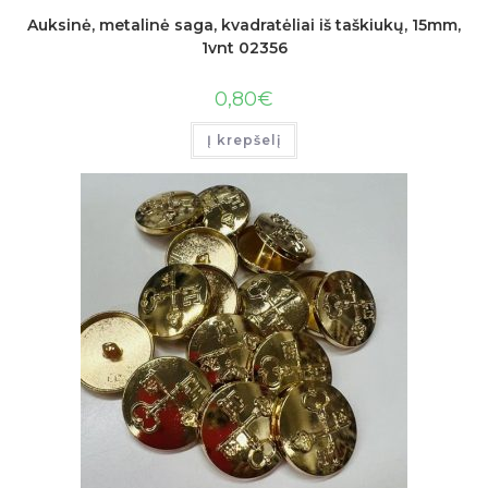
Auksinė, metalinė saga, kvadratėliai iš taškiukų, 15mm,
1vnt 02356
0,80
€
Į krepšelį