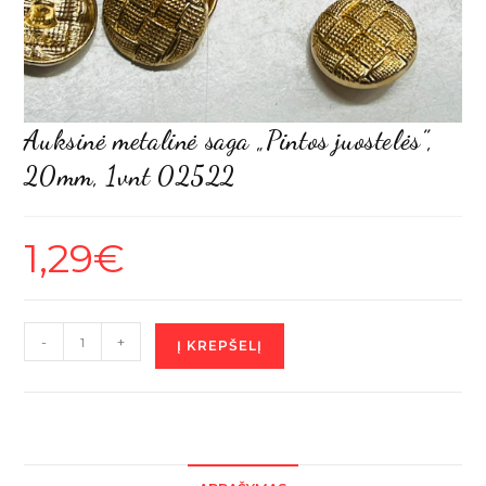
Auksinė metalinė saga „Pintos juostelės”,
20mm, 1vnt 02522
1,29
€
produkto
-
+
Į KREPŠELĮ
kiekis:
Auksinė
metalinė
saga
"Pintos