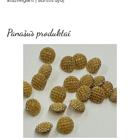
atsižvelgiant į siuntos dydį.
Panašūs produktai