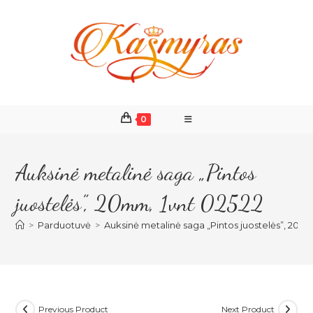
Skip
to
content
0
Auksinė metalinė saga „Pintos
juostelės”, 20mm, 1vnt 02522
>
Parduotuvė
>
Auksinė metalinė saga „Pintos juostelės”, 20mm
Previous Product
Next Product