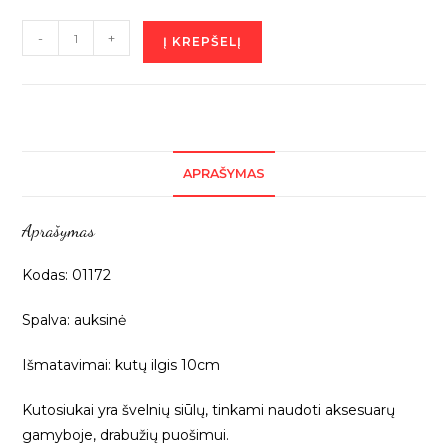
produkto
-
+
Į KREPŠELĮ
kiekis:
Auksinė
kutų
juosta,
10cm,
APRAŠYMAS
1m
01172
Aprašymas
Kodas: 01172
Spalva: auksinė
Išmatavimai: kutų ilgis 10cm
Kutosiukai yra švelnių siūlų, tinkami naudoti aksesuarų
gamyboje, drabužių puošimui.