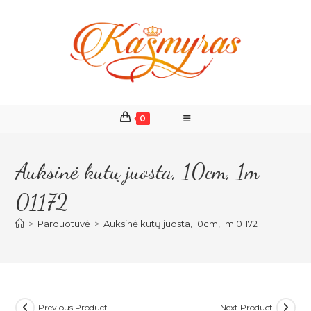
Skip
to
content
0
Auksinė kutų juosta, 10cm, 1m
01172
>
Parduotuvė
>
Auksinė kutų juosta, 10cm, 1m 01172
Previous Product
Next Product