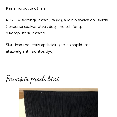
Kaina nurodyta už 1m.
P. S. Dėl skirtingų ekranų raiškų, audinio spalva gali skirtis.
Geriausiai spalvas atvaizduoja ne telefonų,
o
kompiuterių
ekranai.
Siuntimo mokestis apskaičiuojamas papildomai
atsižvelgiant į siuntos dydį.
Panašūs produktai