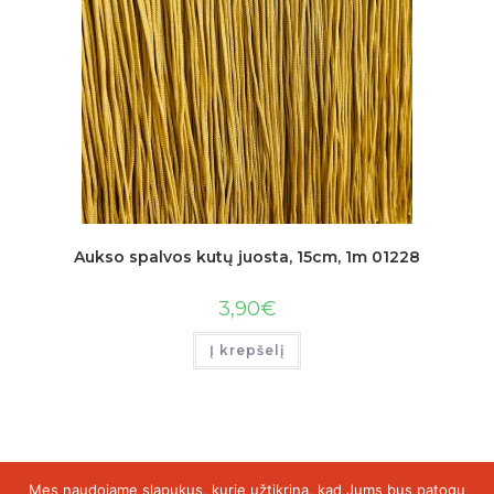
Aukso spalvos kutų juosta, 15cm, 1m 01228
3,90
€
Į krepšelį
Mes naudojame slapukus, kurie užtikrina, kad Jums bus patogu