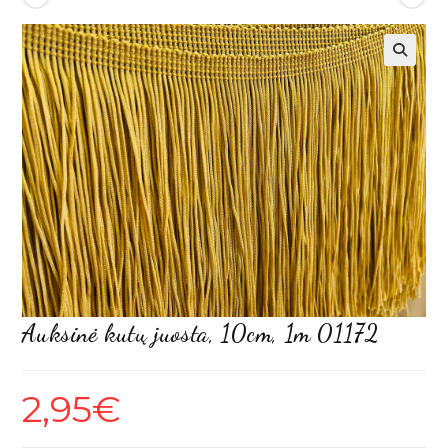
Auksinė kutų juosta, 10cm, 1m 01172
2,95
€