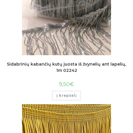
Sidabrinių kabančių kutų juosta iš žvynelių ant lapelių,
1m 02242
9,50
€
Į krepšelį