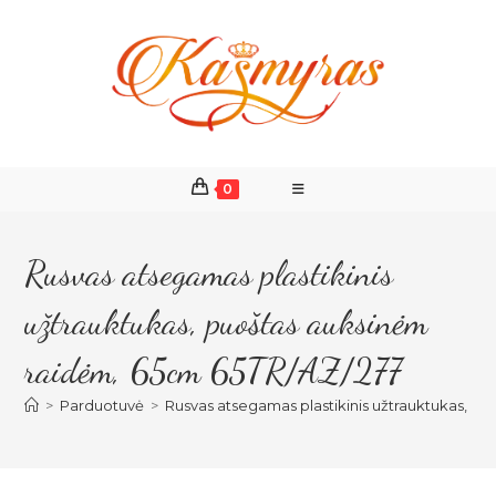
Skip
to
content
0
Rusvas atsegamas plastikinis
užtrauktukas, puoštas auksinėm
raidėm, 65cm 65TR/AZ/277
>
Parduotuvė
>
Rusvas atsegamas plastikinis užtrauktukas, p