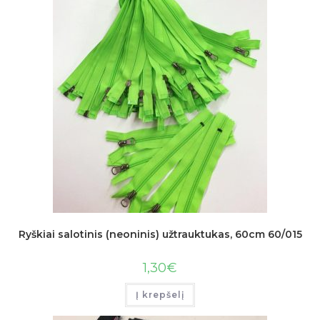
Ryškiai salotinis (neoninis) užtrauktukas, 60cm 60/015
1,30
€
Į krepšelį