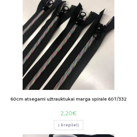
60cm atsegami užtrauktukai marga spirale 60T/332
2,20
€
Į krepšelį