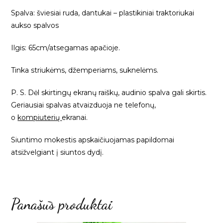
Spalva: šviesiai ruda, dantukai – plastikiniai traktoriukai
aukso spalvos
Ilgis: 65cm/atsegamas apačioje.
Tinka striukėms, džemperiams, suknelėms.
P. S. Dėl skirtingų ekranų raiškų, audinio spalva gali skirtis.
Geriausiai spalvas atvaizduoja ne telefonų,
o
kompiuterių
ekranai.
Siuntimo mokestis apskaičiuojamas papildomai
atsižvelgiant į siuntos dydį.
Panašūs produktai