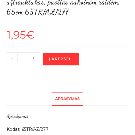
užtrauktukas, puoštas auksinėm raidėm,
65cm 65TR/AZ/277
1,95
€
produkto
-
+
Į KREPŠELĮ
kiekis:
Rusvas
atsegamas
plastikinis
užtrauktukas,
APRAŠYMAS
puoštas
auksinėm
Aprašymas
raidėm,
65cm
Kodas: 65TR/AZ/277
65TR/AZ/277