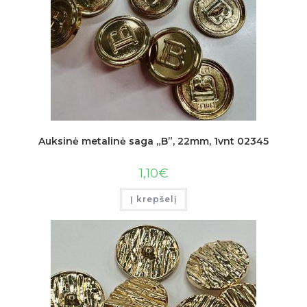
Auksinė metalinė saga „B”, 22mm, 1vnt 02345
1,10
€
Į krepšelį