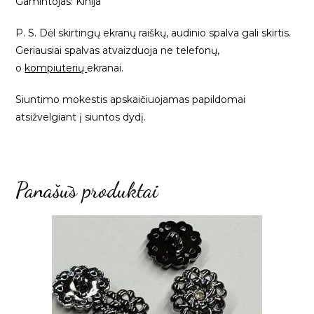
Gamintojas: Kinija
P. S. Dėl skirtingų ekranų raiškų, audinio spalva gali skirtis.
Geriausiai spalvas atvaizduoja ne telefonų,
o
kompiuterių
ekranai.
Siuntimo mokestis apskaičiuojamas papildomai
atsižvelgiant į siuntos dydį.
Panašūs produktai