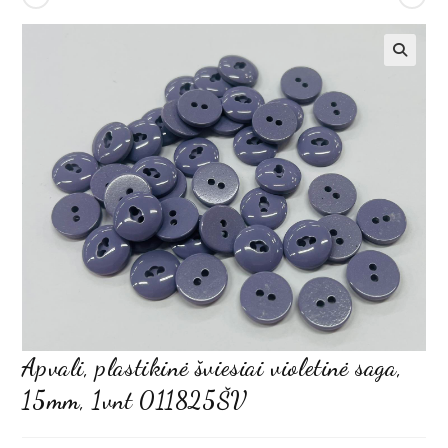
Apvali, plastikinė šviesiai violetinė saga,
15mm, 1vnt 011825ŠV