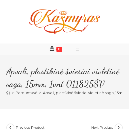
Skip
to
content
0
Apvali, plastikinė šviesiai violetinė
saga, 15mm, 1vnt 011825ŠV
>
Parduotuvė
>
Apvali, plastikinė šviesiai violetinė saga, 15mm,
Previous Product
Next Product