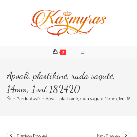
Skip
to
content
0
Apvali, plastikinė, ruda sagutė,
14mm, 1vnt 182420
>
Parduotuvė
>
Apvali, plastikinė, ruda sagutė, 14mm, 1vnt 1824
Previous Product
Next Product