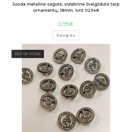
Juoda metalinė sagutė, sidabrinė žvaigždutė tarp
ornamentų, 18mm, 1vnt 02348
0,95
€
Daugiau
OUT OF STOCK