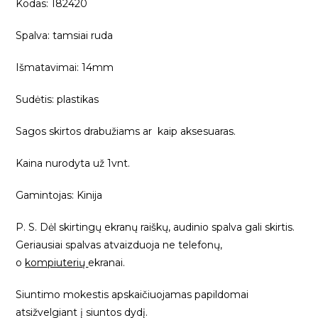
Kodas: 182420
Spalva: tamsiai ruda
Išmatavimai: 14mm
Sudėtis: plastikas
Sagos skirtos drabužiams ar kaip aksesuaras.
Kaina nurodyta už 1vnt.
Gamintojas: Kinija
P. S. Dėl skirtingų ekranų raiškų, audinio spalva gali skirtis.
Geriausiai spalvas atvaizduoja ne telefonų,
o
kompiuterių
ekranai.
Siuntimo mokestis apskaičiuojamas papildomai
atsižvelgiant į siuntos dydį.