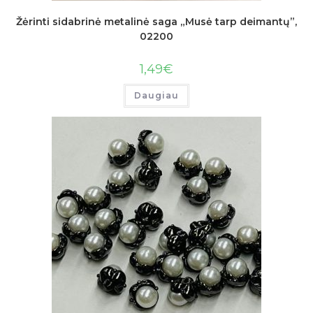
Žėrinti sidabrinė metalinė saga „Musė tarp deimantų”,
02200
1,49
€
Daugiau