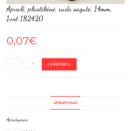
Apvali, plastikinė, ruda sagutė, 14mm,
1vnt 182420
0,07
€
produkto
-
+
Į KREPŠELĮ
kiekis:
Apvali,
plastikinė,
ruda
sagutė,
APRAŠYMAS
14mm,
1vnt
Aprašymas
182420