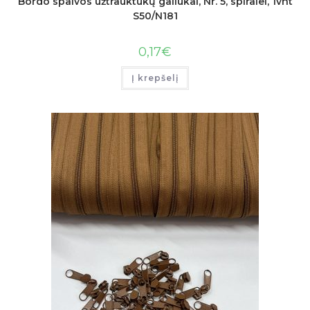
Bordo spalvos užtrauktukų galiukai, Nr. 5, spiralei, 1vnt
S50/N181
0,17
€
Į krepšelį