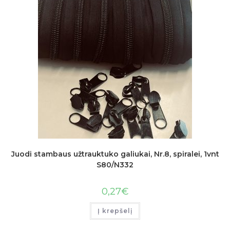
Juodi stambaus užtrauktuko galiukai, Nr.8, spiralei, 1vnt
S80/N332
0,27
€
Į krepšelį