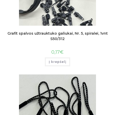
Grafit spalvos užtrauktuko galiukai, Nr. 5, spiralei, 1vnt
S50/312
0,17
€
Į krepšelį