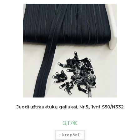
Juodi užtrauktukų galiukai, Nr.5., 1vnt S50/N332
0,17
€
Į krepšelį