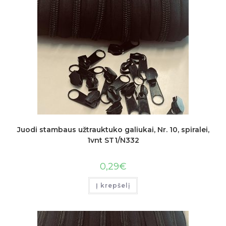
Juodi stambaus užtrauktuko galiukai, Nr. 10, spiralei,
1vnt ST1/N332
0,29
€
Į krepšelį