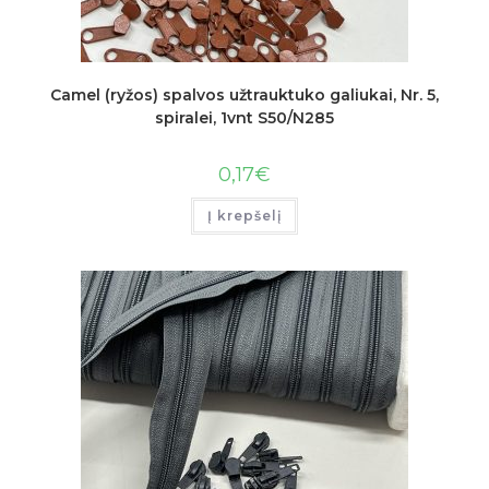
Camel (ryžos) spalvos užtrauktuko galiukai, Nr. 5,
spiralei, 1vnt S50/N285
0,17
€
Į krepšelį