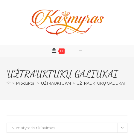
Skip
to
content
0
UŽTRAUKTUKŲ GALIUKAI
>
Produktai
>
UŽTRAUKTUKAI
>
UŽTRAUKTUKŲ GALIUKAI
Numatytasis rikiavimas