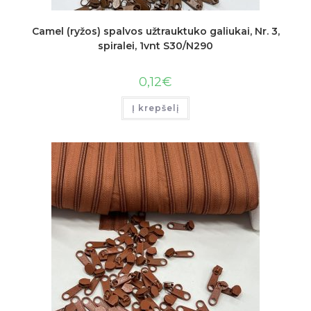
Camel (ryžos) spalvos užtrauktuko galiukai, Nr. 3,
spiralei, 1vnt S30/N290
0,12
€
Į krepšelį