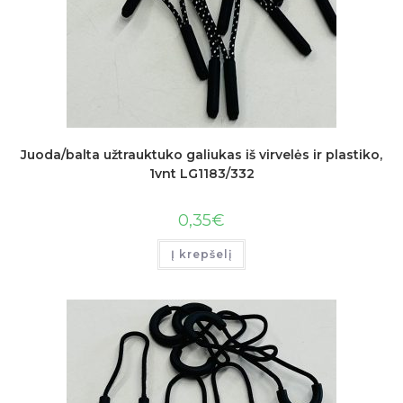
Juoda/balta užtrauktuko galiukas iš virvelės ir plastiko,
1vnt LG1183/332
0,35
€
Į krepšelį