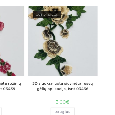
OUT OF STOCK
nėta rožinių
3D sluoksniuota siuvinėta rusvų
vnt 03439
gėlių aplikacija, 1vnt 03436
3,00
€
Daugiau