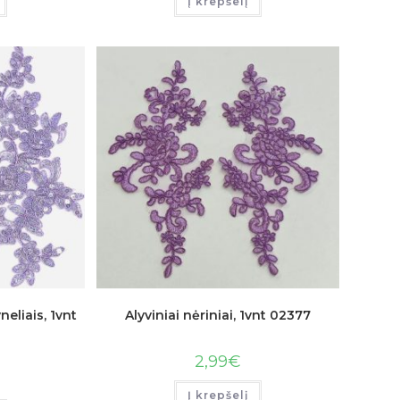
Į krepšelį
neliais, 1vnt
Alyviniai nėriniai, 1vnt 02377
2,99
€
Į krepšelį