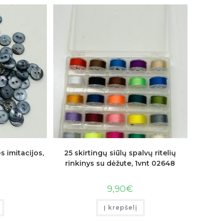
s imitacijos,
25 skirtingų siūlų spalvų ritelių
rinkinys su dėžute, 1vnt 02648
9,90
€
Į krepšelį