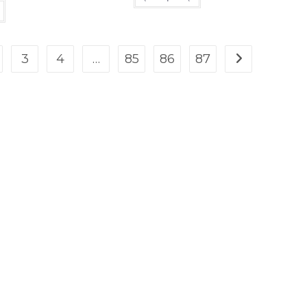
3
4
…
85
86
87