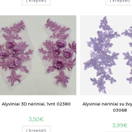
Į krepšelį
Į krepšelį
Alyviniai 3D nėriniai, 1vnt 02380
Alyviniai nėriniai su žvy
03068
3,50
€
3,99
€
Į krepšelį