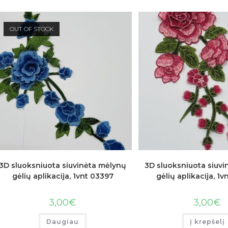
OUT OF STOCK
3D sluoksniuota siuvinėta mėlynų
3D sluoksniuota siuvi
gėlių aplikacija, 1vnt 03397
gėlių aplikacija, 1
3,00
€
3,00
€
Daugiau
Į krepšelį