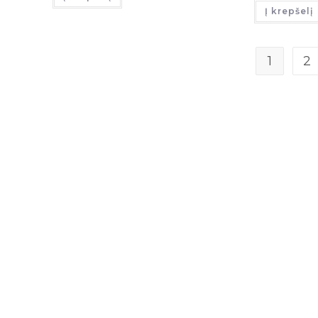
Į krepšelį
1
2