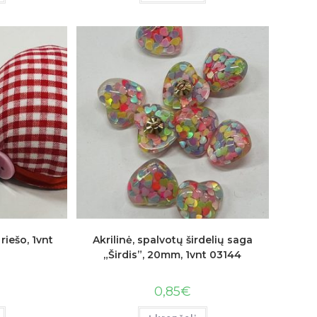
riešo, 1vnt
Akrilinė, spalvotų širdelių saga
„Širdis”, 20mm, 1vnt 03144
0,85
€