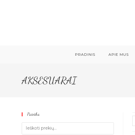
Skip
to
content
PRADINIS
APIE MUS
AKSESUARAI
Paieška