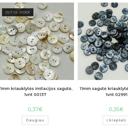
OUT OF STOCK
11mm kriauklytės imitacijos sagutė,
11mm sagutė kriauklytė
1vnt 00137
1vnt 02991
0,37
€
0,35
€
Daugiau
Į krepšelį