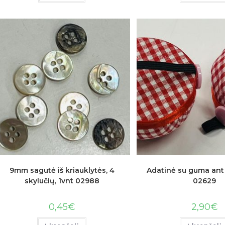
9mm sagutė iš kriauklytės, 4
Adatinė su guma ant 
skylučių, 1vnt 02988
02629
0,45
€
2,90
€