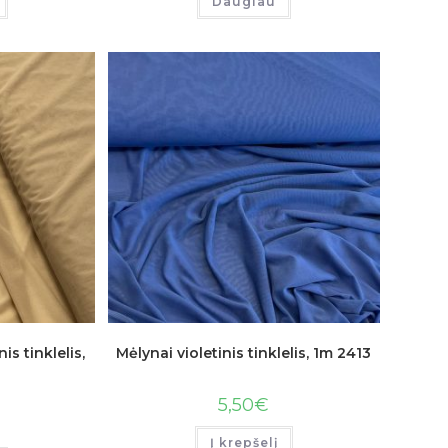
Daugiau
s tinklelis,
Mėlynai violetinis tinklelis, 1m 2413
5,50
€
Į krepšelį