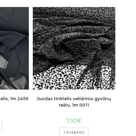
elis, 1m 2459
Juodas tinklelis veliūriniu gyvūnų
raštu, 1m 0011
7,50
€
Į krepšelį