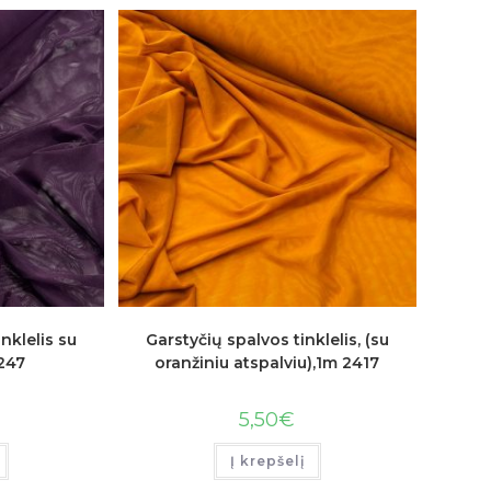
nklelis su
Garstyčių spalvos tinklelis, (su
1247
oranžiniu atspalviu),1m 2417
5,50
€
Į krepšelį