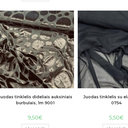
Juodas tinklelis dideliais auksiniais
Juodas tinklelis su e
burbulais, 1m 9001
0754
9,50
€
5,50
€