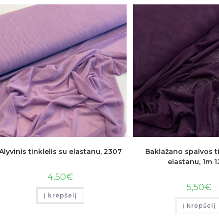
Alyvinis tinklelis su elastanu, 2307
Baklažano spalvos ti
elastanu, 1m 
4,50
€
5,50
€
Į krepšelį
Į krepšelį