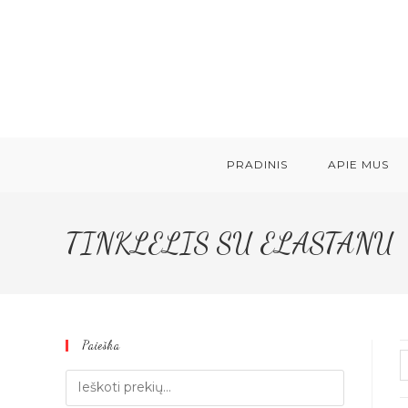
Skip
to
content
PRADINIS
APIE MUS
TINKLELIS SU ELASTANU
Paieška