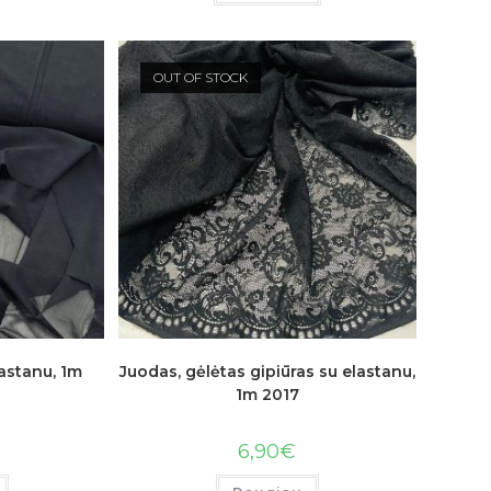
OUT OF STOCK
lastanu, 1m
Juodas, gėlėtas gipiūras su elastanu,
1m 2017
6,90
€