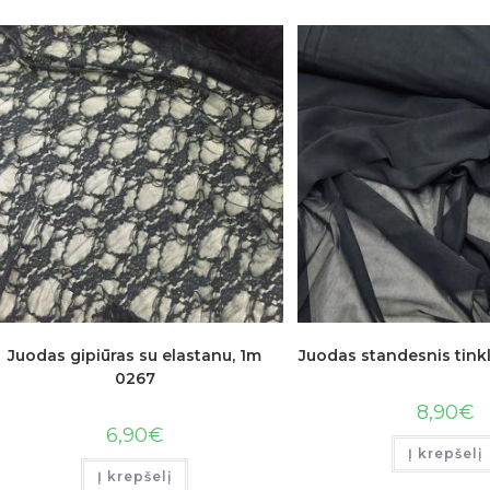
Juodas gipiūras su elastanu, 1m
Juodas standesnis tinkl
0267
8,90
€
6,90
€
Į krepšelį
Į krepšelį